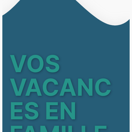
VOS
VACANC
ES EN